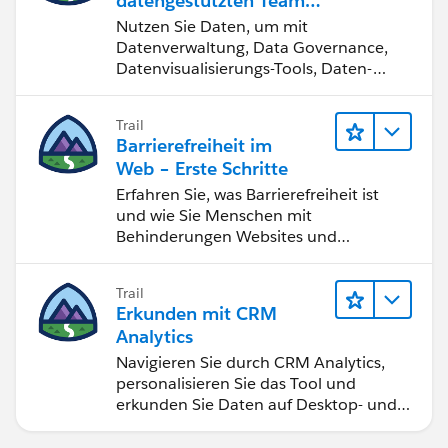
datengestützten Team
werden
Nutzen Sie Daten, um mit
Datenverwaltung, Data Governance,
Datenvisualisierungs-Tools, Daten-
Storytelling und Zusammenarbeit
bessere Geschäftsergebnisse zu
Trail
erzielen.
Barrierefreiheit im
Web – Erste Schritte
Erfahren Sie, was Barrierefreiheit ist
und wie Sie Menschen mit
Behinderungen Websites und
Anwendungen zugänglich machen.
Trail
Erkunden mit CRM
Analytics
Navigieren Sie durch CRM Analytics,
personalisieren Sie das Tool und
erkunden Sie Daten auf Desktop- und
Mobilgeräten.