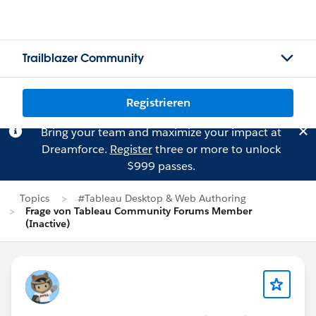
Trailblazer Community
Registrieren
Bring your team and maximize your impact at
Dreamforce.
Register
three or more to unlock
$999 passes.
Topics
#Tableau Desktop & Web Authoring
Frage von Tableau Community Forums Member
(Inactive)