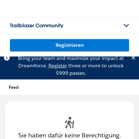
Trailblazer Community
Registrieren
Bring your team and maximize your impact at
Dreamforce.
Register
three or more to unlock
$999 passes.
Feed
Sie haben dafür keine Berechtigung.