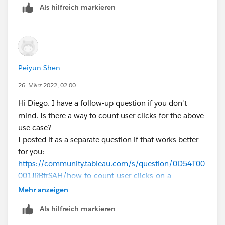
Als hilfreich markieren
Peiyun Shen
26. März 2022, 02:00
Hi Diego. I have a follow-up question if you don't
mind. Is there a way to count user clicks for the above
use case?
I posted it as a separate question if that works better
for you:
https://community.tableau.com/s/question/0D54T00
001JRBtrSAH/how-to-count-user-clicks-on-a-
worksheet
Mehr anzeigen
Als hilfreich markieren
Thank you so much!!