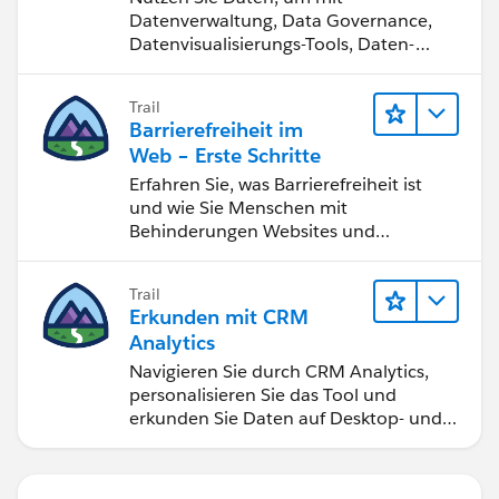
Datenverwaltung, Data Governance,
Datenvisualisierungs-Tools, Daten-
Storytelling und Zusammenarbeit
bessere Geschäftsergebnisse zu
Trail
erzielen.
Barrierefreiheit im
Web – Erste Schritte
Erfahren Sie, was Barrierefreiheit ist
und wie Sie Menschen mit
Behinderungen Websites und
Anwendungen zugänglich machen.
Trail
Erkunden mit CRM
Analytics
Navigieren Sie durch CRM Analytics,
personalisieren Sie das Tool und
erkunden Sie Daten auf Desktop- und
Mobilgeräten.