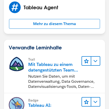
Tableau Agent
Mehr zu diesem Thema
Verwandte Lerninhalte
Trail
Mit Tableau zu einem
datengestützten Team
werden
Nutzen Sie Daten, um mit
Datenverwaltung, Data Governance,
Datenvisualisierungs-Tools, Daten-
Storytelling und Zusammenarbeit
bessere Geschäftsergebnisse zu
Badge
erzielen.
Tableau AI: