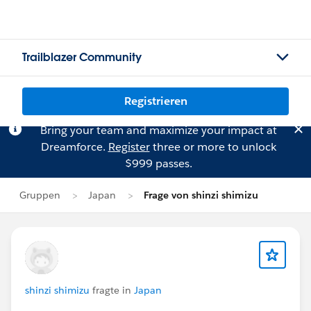
Trailblazer Community
Registrieren
Bring your team and maximize your impact at
Dreamforce.
Register
three or more to unlock
$999 passes.
Gruppen
Japan
Frage von shinzi shimizu
shinzi shimizu
fragte in
Japan