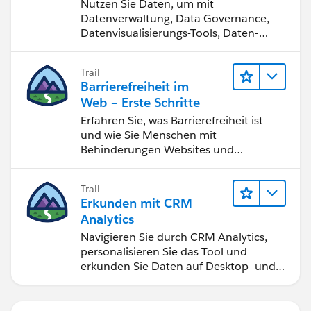
werden
Nutzen Sie Daten, um mit
Datenverwaltung, Data Governance,
Datenvisualisierungs-Tools, Daten-
Storytelling und Zusammenarbeit
bessere Geschäftsergebnisse zu
Trail
erzielen.
Barrierefreiheit im
Web – Erste Schritte
Erfahren Sie, was Barrierefreiheit ist
und wie Sie Menschen mit
Behinderungen Websites und
Anwendungen zugänglich machen.
Trail
Erkunden mit CRM
Analytics
Navigieren Sie durch CRM Analytics,
personalisieren Sie das Tool und
erkunden Sie Daten auf Desktop- und
Mobilgeräten.