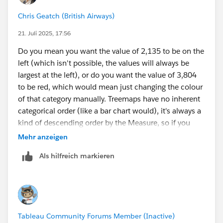
Chris Geatch (British Airways)
21. Juli 2025, 17:56
Do you mean you want the value of 2,135 to be on the
left (which isn't possible, the values will always be
largest at the left), or do you want the value of 3,804
to be red, which would mean just changing the colour
of that category manually. Treemaps have no inherent
categorical order (like a bar chart would), it's always a
kind of descending order by the Measure, so if you
filter your data and the values are now 500 for the blue
Mehr anzeigen
area and 1000 for the red, the red area will be at the
Als hilfreich markieren
left.
Tableau Community Forums Member (Inactive)