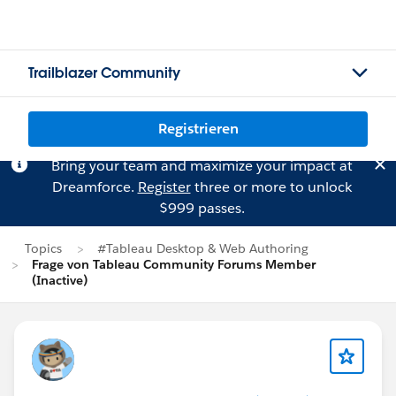
Trailblazer Community
Registrieren
Bring your team and maximize your impact at
Dreamforce.
Register
three or more to unlock
$999 passes.
Topics
#Tableau Desktop & Web Authoring
Frage von Tableau Community Forums Member
(Inactive)