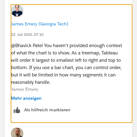
James Emery (Georgia Tech)
22. Juli 2025, 07:10
@Bhavick Patel​ You haven't provided enough context
of what the chart is to show. As a treemap, Tableau
will order it largest to smallest left to right and top to
bottom. If you use a bar chart, you can control order,
but it will be limited in how many segments it can
reasonably handle.
James Emery
Tableau Forums Ambassador
Mehr anzeigen
Please click 'Select as Best' on the one reply that
Als hilfreich markieren
answers your question.