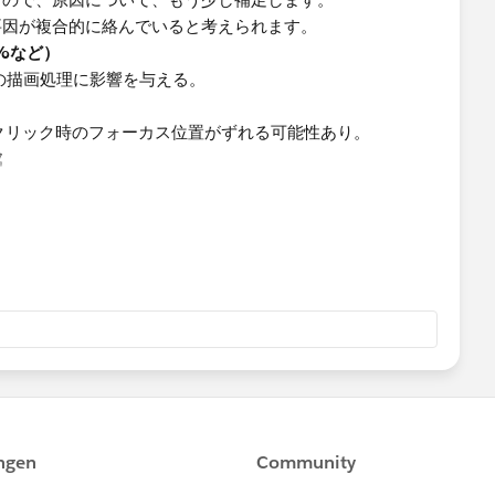
要因が複合的に絡んでいると考えられます。
0%など）
ザの描画処理に影響を与える。
、クリック時のフォーカス位置がずれる可能性あり。
成
ズ」ではなく「自動」や「範囲」で設定されていると、スク
。