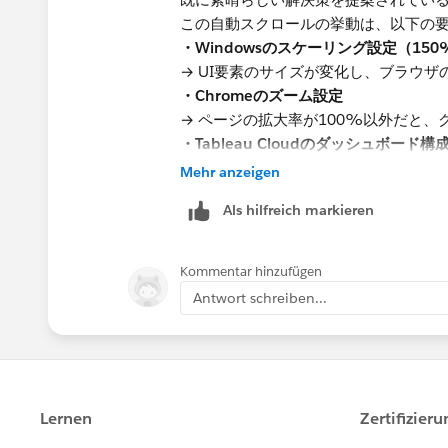
この自動スクロールの挙動は、以下の
・Windowsのスケーリング設定（15
→ UI要素のサイズが変化し、ブラウ
・Chromeのズーム設定
→ ページの拡大率が100%以外だと
・Tableau Cloudのダッシュボード構
→ 縦に長いワークシートが「固定サイ
Mehr anzeigen
ロール挙動が不安定になることがある
Als hilfreich markieren
Kommentar hinzufügen
Antwort schreiben...