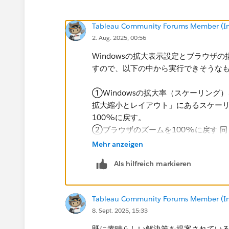
Tableau Community Forums Member (Inac
2. Aug. 2025, 00:56
Windowsの拡大表示設定とブラウ
すので、以下の中から実行できそうな
①Windowsの拡大率（スケーリング）を
拡大縮小とレイアウト」にあるスケーリ
100%に戻す。
②ブラウザのズームを100%に戻す 
で、Ctrl + 0（またはCommand +
Mehr anzeigen
③別のブラウザで動作を確認する Goog
Als hilfreich markieren
もあるため、Microsoft Edge
でも）
④ダッシュボードデザインの調整 ・ワ
Tableau Community Forums Member (Inac
ールを抑える ・コンテナの高さを固定
8. Sept. 2025, 15:33
タやナビゲーションボタンで表示を切
既に素晴らしい解決策を提案されてい