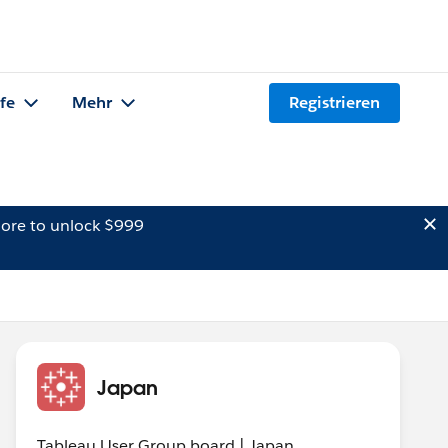
lfe
Mehr
Registrieren
ore to unlock $999
Japan
Tableau User Group board | Japan