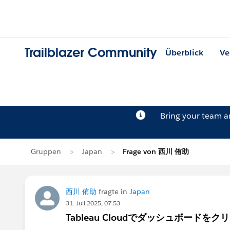
Trailblazer Community
Überblick
Ve
Bring your team 
Gruppen
Japan
Frage von 西川 侑助
西川 侑助
fragte in
Japan
31. Juli 2025, 07:53
Tableau Cloudでダッシュボー