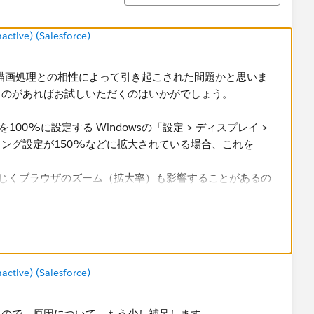
tive) (Salesforce)
ザの描画処理との相性によって引き起こされた問題かと思いま
ものがあればお試しいただくのはいかがでしょう。
100%に設定する Windowsの「設定 > ディスプレイ >
ング設定が150%などに拡大されている場合、これを
同じくブラウザのズーム（拡大率）も影響することがあるの
 0）でズームを100%にリセット
le Chrome特有の描画や挙動によって発生している可能性
など、他のブラウザで同じ操作を行ってみる（原因の切り分けの意味
ークシートを「フローティング」で配置し、全体のスクロ
tive) (Salesforce)
し、画面内に収まるようレイアウトを調整する ・パラメー
り替える構成に変更する
るので、原因について、もう少し補足します。