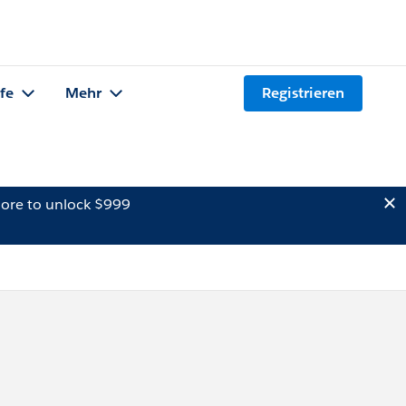
lfe
Mehr
Registrieren
ore to unlock $999