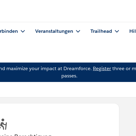
rbinden
Veranstaltungen
Trailhead
Hi
and maximize your impact at Dreamforce.
Register
three or m
passes.