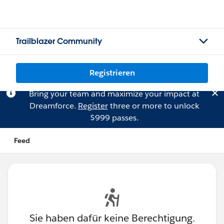
Trailblazer Community
Registrieren
Bring your team and maximize your impact at
Dreamforce.
Register
three or more to unlock
$999 passes.
Feed
Sie haben dafür keine Berechtigung.