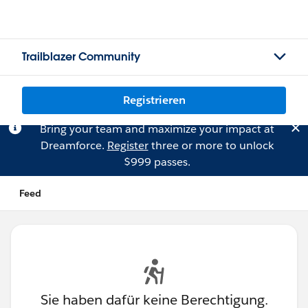
Trailblazer Community
Registrieren
Bring your team and maximize your impact at
Dreamforce.
Register
three or more to unlock
$999 passes.
Feed
Sie haben dafür keine Berechtigung.