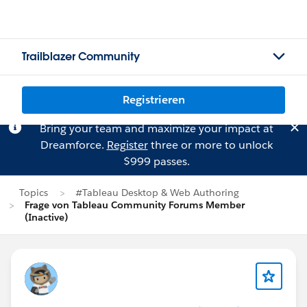
Trailblazer Community
Registrieren
Bring your team and maximize your impact at
Dreamforce.
Register
three or more to unlock
$999 passes.
Topics
#Tableau Desktop & Web Authoring
Frage von Tableau Community Forums Member
(Inactive)