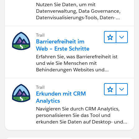
werden
Nutzen Sie Daten, um mit
Datenverwaltung, Data Governance,
Datenvisualisierungs-Tools, Daten-
Storytelling und Zusammenarbeit
bessere Geschäftsergebnisse zu
Trail
erzielen.
Barrierefreiheit im
Web – Erste Schritte
Erfahren Sie, was Barrierefreiheit ist
und wie Sie Menschen mit
Behinderungen Websites und
Anwendungen zugänglich machen.
Trail
Erkunden mit CRM
Analytics
Navigieren Sie durch CRM Analytics,
personalisieren Sie das Tool und
erkunden Sie Daten auf Desktop- und
Mobilgeräten.