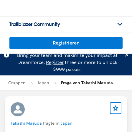
Trailblazer Community
Registrieren
Bring your team and maximize your impact at
Dreamforce.
Register
three or more to unlock
$999 passes.
Gruppen
Japan
Frage von Takashi Masuda
Takashi Masuda
fragte in
Japan