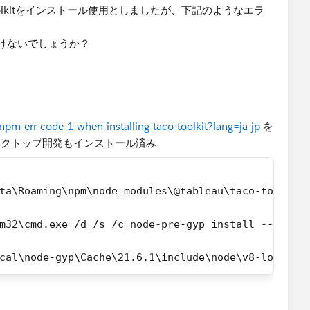
toolkitをインストール使用としましたが、下記のようなエラ
けないでしょうか？
-npm-err-code-1-when-installing-taco-toolkit?lang=ja-jp
を
のC++ デスクトップ開発もインストール済み
ta\Roaming\npm\node_modules\@tableau\taco-toolkit
m32\cmd.exe /d /s /c node-pre-gyp install --fallb
cal\node-gyp\Cache\21.6.1\include\node\v8-local-h