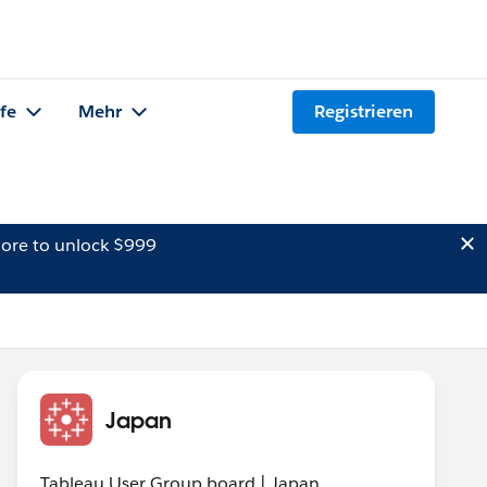
lfe
Mehr
Registrieren
ore to unlock $999
Japan
Tableau User Group board | Japan