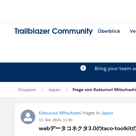
Trailblazer Community
Überblick
Ve
Bring your team 
Gruppen
Japan
Frage von Katsunori Mitsuhash
Katsunori Mitsuhashi
fragte in
Japan
11. Feb. 2024, 11:30
webデータコネクタ3.0のtaco-tool