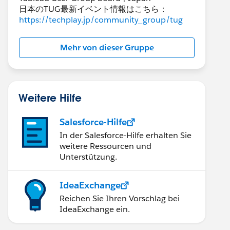
日本のTUG最新イベント情報はこちら：
https://techplay.jp/community_group/tug
Mehr von dieser Gruppe
Weitere Hilfe
Salesforce-Hilfe
In der Salesforce-Hilfe erhalten Sie
\node_modules\libxmljs2
weitere Ressourcen und
Unterstützung.
ack-to-build --loglevel http
IdeaExchange
andle.h(253,42): error C2338: static_assert failed
Reichen Sie Ihren Vorschlag bei
IdeaExchange ein.