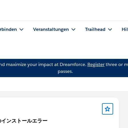
rbinden
Veranstaltungen
Trailhead
Hi
and maximize your impact at Dreamforce.
Register
three or m
passes.
i
kitのインストールエラー