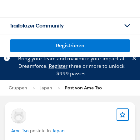
Trailblazer Community
Registrieren
Bring your team and maximize your impact at
Dreamforce.
Register
three or more to unlock
$999 passes.
Gruppen
Japan
Post von Ame Tso
Ame Tso
postete in
Japan