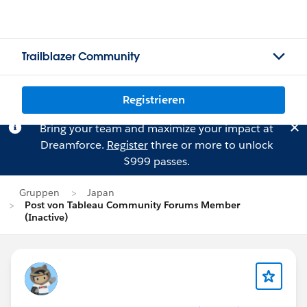
Trailblazer Community
Registrieren
Bring your team and maximize your impact at
Dreamforce.
Register
three or more to unlock
$999 passes.
Gruppen
Japan
Post von Tableau Community Forums Member
(Inactive)