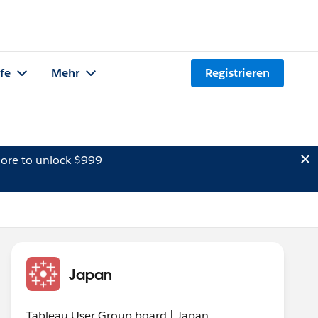
lfe
Mehr
Registrieren
ore to unlock $999
Japan
Tableau User Group board | Japan