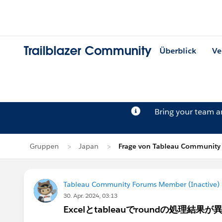
Trailblazer Community
Überblick
Ve
Bring your team 
Gruppen
Japan
Frage von Tableau Community 
Tableau Community Forums Member (Inactive) (
30. Apr. 2024, 03:13
Excelとtableauでroundの処理結果が