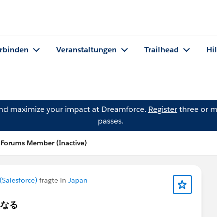
rbinden
Veranstaltungen
Trailhead
Hi
and maximize your impact at Dreamforce.
Register
three or m
passes.
Forums Member (Inactive)
Salesforce)
fragte in
Japan
異なる