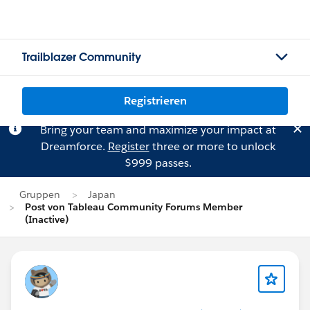
Trailblazer Community
Registrieren
Bring your team and maximize your impact at
Dreamforce.
Register
three or more to unlock
$999 passes.
Gruppen
Japan
Post von Tableau Community Forums Member
(Inactive)