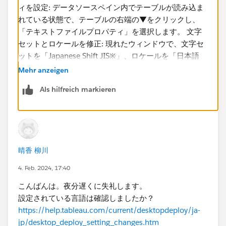
ィを設定: データソースペイン内でテーブルが読み込ま
れている状態で、テーブルの右端の▼をクリックし、
「テキストファイルプロパティ」を選択します。 文字
セットとロケールを修正: 現れたウィンドウで、文字セ
ットを「Japanese Shift JIS※」、ロケールを「日本語
（日本）」に変更でできるかと思いました。
Mehr anzeigen
Als hilfreich markieren
晴香 柳川
4. Feb. 2024, 17:40
こんばんは。夜分遅くに失礼します。
設定されている言語は確認しましたか？
https://help.tableau.com/current/desktopdeploy/ja-
jp/desktop_deploy_setting_changes.htm