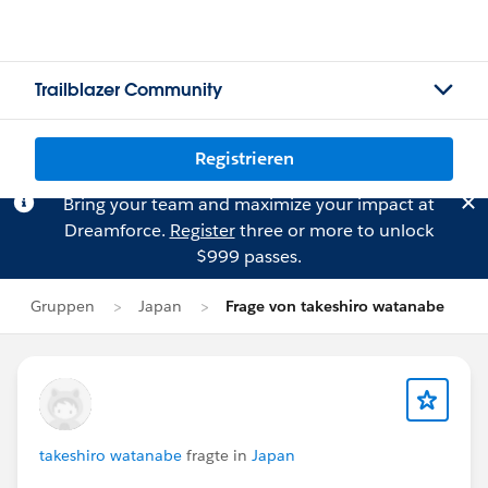
Trailblazer Community
Registrieren
Bring your team and maximize your impact at
Dreamforce.
Register
three or more to unlock
$999 passes.
Gruppen
Japan
Frage von takeshiro watanabe
takeshiro watanabe
fragte in
Japan