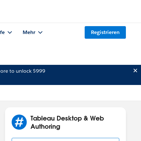
lfe
Mehr
Registrieren
ore to unlock $999
Tableau Desktop & Web
Authoring