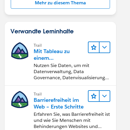
Mehr zu diesem Thema
Verwandte Lerninhalte
Trail
Mit Tableau zu
einem
datengestützten
Nutzen Sie Daten, um mit
Team werden
Datenverwaltung, Data
Governance, Datenvisualisierungs-
Tools, Daten-Storytelling und
Zusammenarbeit bessere
Trail
Geschäftsergebnisse zu erzielen.
Barrierefreiheit im
Web – Erste Schritte
Erfahren Sie, was Barrierefreiheit ist
und wie Sie Menschen mit
Behinderungen Websites und