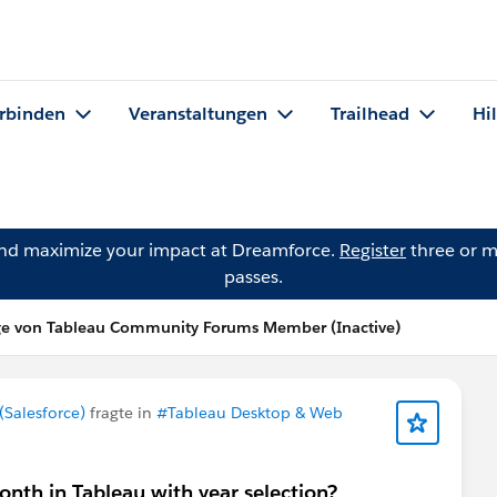
rbinden
Veranstaltungen
Trailhead
Hi
and maximize your impact at Dreamforce.
Register
three or m
passes.
ge von Tableau Community Forums Member (Inactive)
Salesforce)
fragte in
#Tableau Desktop & Web
nth in Tableau with year selection?