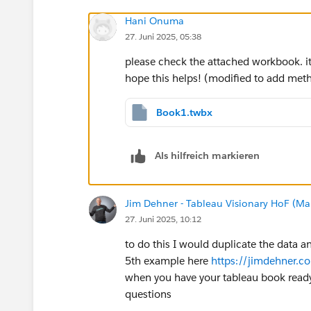
Hani Onuma
27. Juni 2025, 05:38
please check the attached workbook. it
hope this helps! (modified to add metho
Book1.twbx
Als hilfreich markieren
Jim Dehner - Tableau Visionary HoF (Mar
27. Juni 2025, 10:12
to do this I would duplicate the data and
5th example here
https://jimdehner.
when you have your tableau book ready 
questions