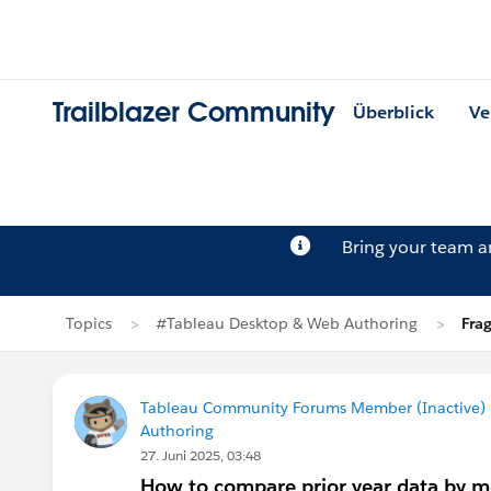
Trailblazer Community
Überblick
Ve
Bring your team 
Topics
#Tableau Desktop & Web Authoring
Fra
Tableau Community Forums Member (Inactive) (
Authoring
27. Juni 2025, 03:48
How to compare prior year data by mo