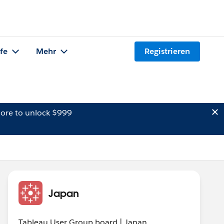
lfe
Mehr
Registrieren
ore to unlock $999
Japan
Tableau User Group board | Japan