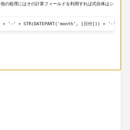
、他の処理にはその計算フィールドを利用すれば式自体はシ
 + '-' + STR(DATEPART('month', [日付])) + '-' + ST
/ date_formatのような関数は​Tableauには用意されていま