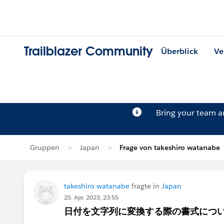
Trailblazer Community
Überblick
Ve
Bring your team 
Gruppen
Japan
Frage von takeshiro watanabe
takeshiro watanabe
fragte in
Japan
25. Apr. 2023, 23:55
日付を文字列に変換する際の書式につ