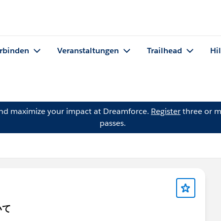
rbinden
Veranstaltungen
Trailhead
Hi
and maximize your impact at Dreamforce.
Register
three or m
passes.
いて