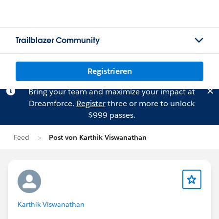
Trailblazer Community
Registrieren
Bring your team and maximize your impact at
Dreamforce.
Register
three or more to unlock
$999 passes.
Feed
Post von Karthik Viswanathan
Karthik Viswanathan