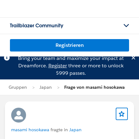
Trailblazer Community
Registrieren
Bring your team and maximize your impact at
Dreamforce.
Register
three or more to unlock
$999 passes.
Gruppen
Japan
Frage von masami hosokawa
masami hosokawa
fragte in
Japan