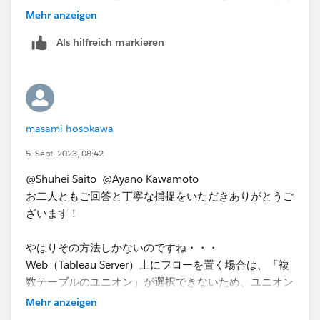
に運用していました。
Mehr anzeigen
■フォルダ構成
Als hilfreich markieren
・対象フォルダ：常に対象の1ファイル（今月分のファ
イル）を格納
・対象フォルダ直下：「old」フォルダを置き、利用し
ない先月までの分を格納。※Prepの「サブフォルダを含
める」、にチェックが入らないように注意
masami hosokawa
■Prepの設定
「ファイルフィルター」で、「*月実績」のようにワ
5. Sept. 2023, 08:42
イルドカード指定しておく。（1月実績.xlsx、2月実
@Shuhei Saito @Ayano Kawamoto
績.xlsx・・・というファイル名だったため。）
お二人ともご回答と丁寧な捕捉をいただきありがとうご
ざいます！
やはりその方法しかないのですね・・・
Web（Tableau Server）上にフローを置く場合は、「複
数テーブルのユニオン」が選択できないため、ユニオン
してTable Namesを利用するしかないですね。
Mehr anzeigen