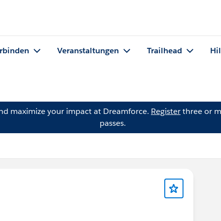
rbinden
Veranstaltungen
Trailhead
Hi
and maximize your impact at Dreamforce.
Register
three or m
passes.