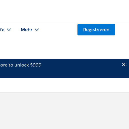
lfe
Mehr
Registrieren
ore to unlock $999