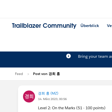
Trailblazer Community
Überblick
Ve
Bring your team 
Feed
Post von 경희 홍
경희 홍 (MZ)
14. März 2023, 00:56
Level 2: On the Marks (51 - 100 points)