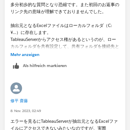
多分初歩的な質問となり恐縮です。また初回のお返事の
リンク先の意味が理解できておりませんでした。
抽出元となるExcelファイルはローカルフォルダ（C:
¥...）に存在します。
TableauServerからアクセス権があるというのが、ロー
カルフォルダを共有設定して、共有フォルダを接続先と
して指定すると理解しました。
Mehr anzeigen
実施してみますが、もし理解間違っていればご指摘いた
Als hilfreich markieren
だけると助かります。
修平 齋藤
8. Nov. 2023, 02:49
エラーを見るにTableauServerが抽出元となるExcelファ
イルにアクセスできないみたいなのですが、実際