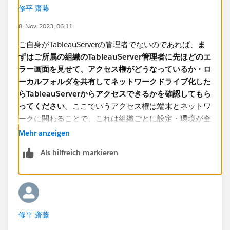
修平 齋藤
8. Nov. 2023, 06:11
ご自身がTableauServerの管理者でないのであれば、
ま
ずはご所属の組織のTableauServer管理者に先ほどのエ
ラー画面を見せて、アクセス権がどうなっているか・ロ
ーカルフォルダを共有してネットワークドライブ化した
らTableauServerからアクセスできるかを確認してもら
ってください
。ここでいうアクセス権は端末とネットワ
ークに関わることで、これは組織ごとに設定・環境が全
く異なりますので、外部の人間には分かりません。
Mehr anzeigen
Als hilfreich markieren
なお、共有ドライブにファイルを置く場合はデータソー
スの接続先をUNCパスで指定する必要があります。
修平 齋藤