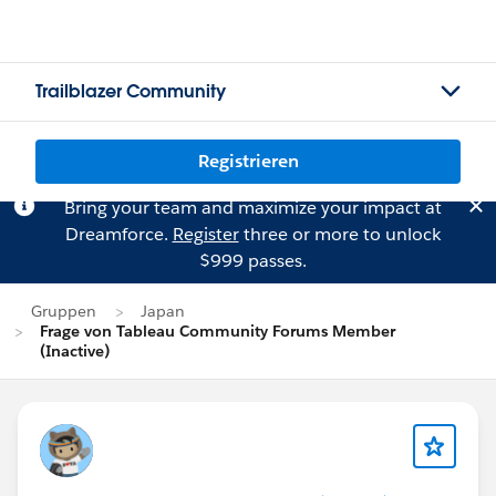
Trailblazer Community
Registrieren
Bring your team and maximize your impact at
Dreamforce.
Register
three or more to unlock
$999 passes.
Gruppen
Japan
Frage von Tableau Community Forums Member
(Inactive)