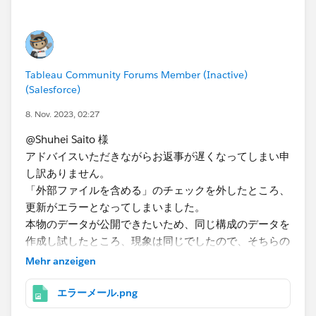
Tableau Community Forums Member (Inactive)
(Salesforce)
8. Nov. 2023, 02:27
@Shuhei Saito 様
アドバイスいただきながらお返事が遅くなってしまい申
し訳ありません。
「外部ファイルを含める」のチェックを外したところ、
更新がエラーとなってしまいました。
本物のデータが公開できたいため、同じ構成のデータを
作成し試したところ、現象は同じでしたので、そちらの
データを添付いたします。
Mehr anzeigen
https://public.tableau.com/app/profile/atsushi.ishima
ru/viz/publish_sample_local/sheet0?publish=yes
エラーメール.png