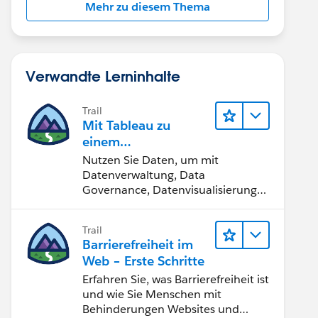
Mehr zu diesem Thema
Verwandte Lerninhalte
Trail
Mit Tableau zu
einem
datengestützten
Nutzen Sie Daten, um mit
Team werden
Datenverwaltung, Data
Governance, Datenvisualisierungs-
Tools, Daten-Storytelling und
Zusammenarbeit bessere
Trail
Geschäftsergebnisse zu erzielen.
Barrierefreiheit im
Web – Erste Schritte
Erfahren Sie, was Barrierefreiheit ist
und wie Sie Menschen mit
Behinderungen Websites und