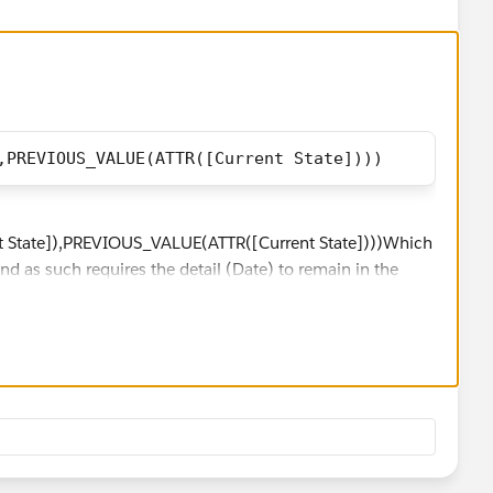
,PREVIOUS_VALUE(ATTR([Current State])))
quires the detail (Date) to remain in the view. Best, Don