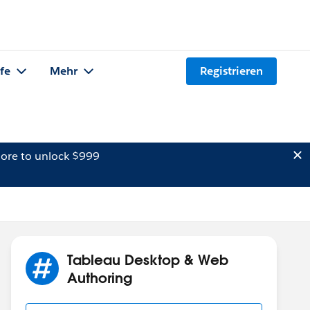
lfe
Mehr
Registrieren
ore to unlock $999
Tableau Desktop & Web
Authoring