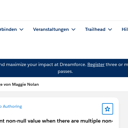
rbinden
Veranstaltungen
Trailhead
Hi
and maximize your impact at Dreamforce.
Register
three or m
passes.
ge von Maggie Nolan
b Authoring
nt non-null value when there are multiple non-