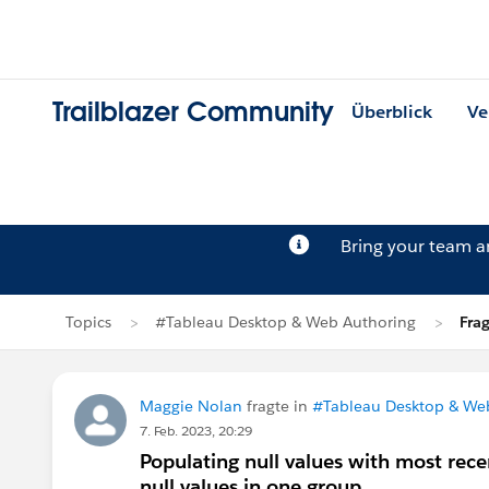
Trailblazer Community
Überblick
Ve
Bring your team 
Topics
#Tableau Desktop & Web Authoring
Fra
Maggie Nolan
fragte in
#Tableau Desktop & We
7. Feb. 2023, 20:29
Populating null values with most rece
null values in one group