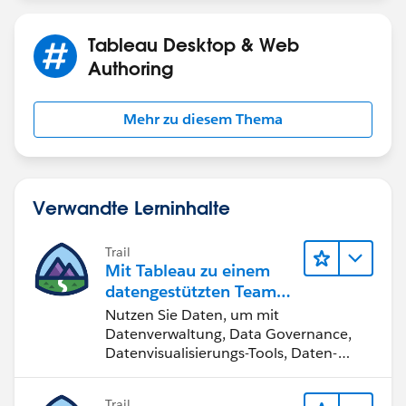
Tableau Desktop & Web
Authoring
Mehr zu diesem Thema
Verwandte Lerninhalte
Trail
Mit Tableau zu einem
datengestützten Team
werden
Nutzen Sie Daten, um mit
Datenverwaltung, Data Governance,
Datenvisualisierungs-Tools, Daten-
Storytelling und Zusammenarbeit
bessere Geschäftsergebnisse zu
Trail