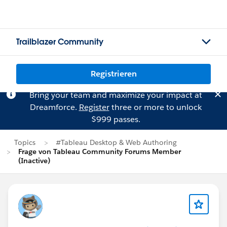
Trailblazer Community
Registrieren
Bring your team and maximize your impact at
Dreamforce.
Register
three or more to unlock
$999 passes.
Topics
#Tableau Desktop & Web Authoring
Frage von Tableau Community Forums Member
(Inactive)