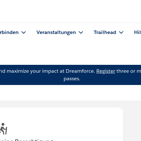
rbinden
Veranstaltungen
Trailhead
Hi
and maximize your impact at Dreamforce.
Register
three or m
passes.