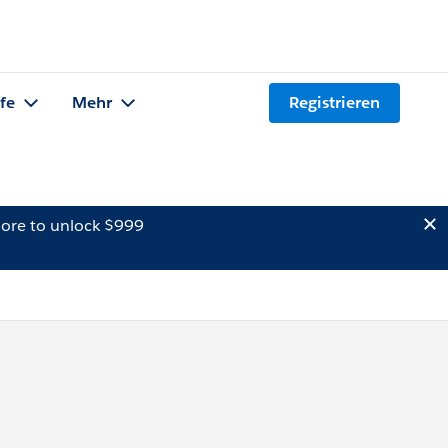
lfe
Mehr
Registrieren
ore to unlock $999