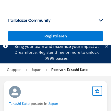
Trailblazer Community
Registrieren
Bring your team and maximize your impact at
Dreamforce.
Register
three or more to unlock
$999 passes.
Gruppen
Japan
Post von Takashi Kato
Takashi Kato
postete in
Japan