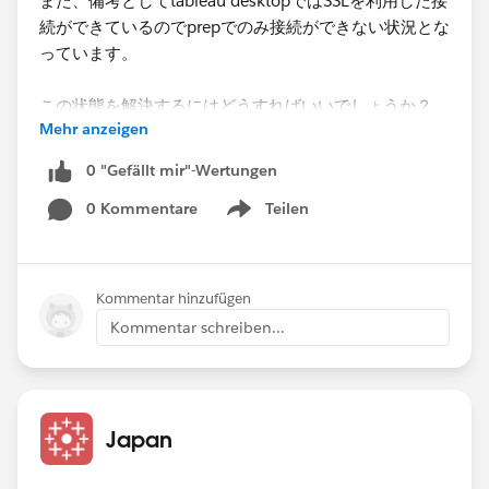
また、備考としてtableau desktopではSSLを利用した接
続ができているのでprepでのみ接続ができない状況とな
っています。
この状態を解決するにはどうすればいいでしょうか？
Mehr anzeigen
何か対処法がございましたらご教示いただきたいです。
よろしくお願いします。
0 "Gefällt mir"-Wertungen
0 Kommentare
Teilen
Show menu
Kommentar hinzufügen
Kommentar schreiben...
Japan