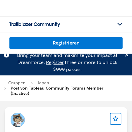
Trailblazer Community
Registrieren
Bring your team and maximize your impact at
Dreamforce.
Register
three or more to unlock
$999 passes.
Gruppen
Japan
Post von Tableau Community Forums Member
(Inactive)