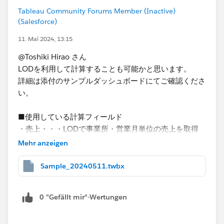
Tableau Community Forums Member (Inactive)
(Salesforce)
11. Mai 2024, 13:15
@Toshiki Hirao さん
LODを利用して計算することも可能かと思います。
詳細は添付のサンプルダッシュボードにてご確認くださ
い。
■使用している計算フィールド
・売上・・・LODで事業所・営業月単位の売上を取得
・売上原価・・・LODで事業所・営業月単位の売上原価
Mehr anzeigen
を取得
・減価率・・・売上原価/売上
Sample_20240511.twbx
0 "Gefällt mir"-Wertungen