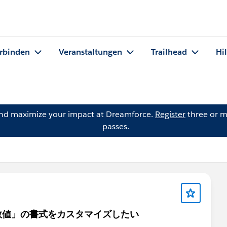
rbinden
Veranstaltungen
Trailhead
Hi
and maximize your impact at Dreamforce.
Register
three or m
passes.
数値」の書式をカスタマイズしたい