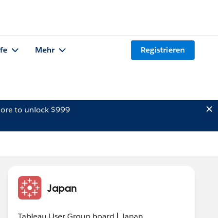
lfe
Mehr
Registrieren
ore to unlock $999
Japan
Tableau User Group board | Japan