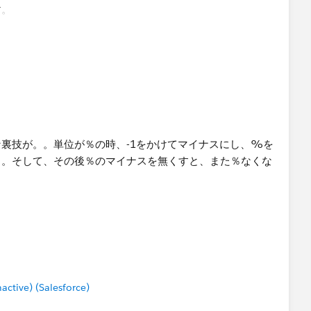
す。
るほど！そんな裏技が。。単位が％の時、-1をかけてマイナスにし、%を
。。そして、その後％のマイナスを無くすと、また％なくな
tive) (Salesforce)