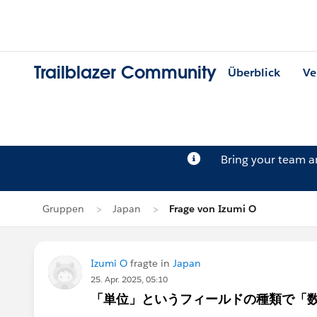
Trailblazer Community
Überblick
Ve
Bring your team 
Gruppen
Japan
Frage von Izumi O
Izumi O
fragte in
Japan
25. Apr. 2025, 05:10
「単位」というフィールドの種類で「