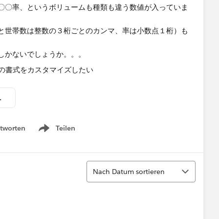
〇〇率、というボリュームも種類も違う数値が入っていま
と世帯数は整数の３桁ごとのカンマ、率は小数点１桁）​も
方しかないでしょうか。。。
する.twbx
tworten
Teilen
Show menu
Sortieren
Nach Datum sortieren