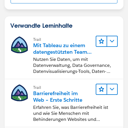
Verwandte Lerninhalte
Trail
Mit Tableau zu einem
datengestützten Team
werden
Nutzen Sie Daten, um mit
Datenverwaltung, Data Governance,
Datenvisualisierungs-Tools, Daten-
Storytelling und Zusammenarbeit
bessere Geschäftsergebnisse zu
Trail
erzielen.
Barrierefreiheit im
Web – Erste Schritte
Erfahren Sie, was Barrierefreiheit ist
und wie Sie Menschen mit
Behinderungen Websites und
Anwendungen zugänglich machen.