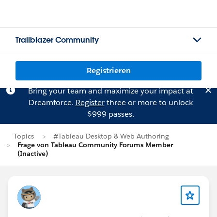
Trailblazer Community
Registrieren
Bring your team and maximize your impact at
Dreamforce.
Register
three or more to unlock
$999 passes.
Topics
#Tableau Desktop & Web Authoring
Frage von Tableau Community Forums Member
(Inactive)