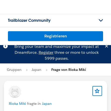
Trailblazer Community
Registrieren
Bring your team and maximize your impact at
Dreamforce.
Register
three or more to unlock
$999 passes.
Gruppen
Japan
Frage von Rioka Miki
Rioka Miki
fragte in
Japan