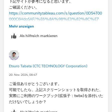
下記サイトが参考になると思います。
ご確認ください。
https://community.tableau.com/s/question/0D54T00
000C6HdoSAF/%E6%8A%98%E3%82%8C%E7
%B7%9A%E3%82%B0%E3%83%A9%E3%83
Mehr anzeigen
%95%E3%81%AB%E7%82%B9%E3%83%9E%
Als hilfreich markieren
E3%83%BC%E3%82%AF%E3%82%92%E3%81
%A4%E3%81%91%E3%82%8B
Etsuro Tabata (CTC TECHNOLOGY Corporation)
20. Nov. 2024, 08:47
ご返信ありがとうございます。
可能でしたら、上記スクリーンショットを取得された、
実際にご利用のワークブック(拡張子：twbx)を添付いた
だけないでしょうか？
Als hilfreich markieren