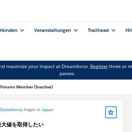
rbinden
Veranstaltungen
Trailhead
Hi
and maximize your impact at Dreamforce.
Register
three or m
passes.
Forums Member (Inactive)
Salesforce)
fragte in
Japan
最大値を取得したい