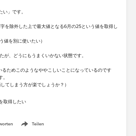
い」​です。​
字を除外した上で最大値となる6月の25という値を取得し
いう値を別に使いたい）
したが、どうにもうまくいかない状態です。​
いるためこのようなややこしいことになっているのです
。​
ら消してしまう方が楽でしょうか？）
worten
Teilen
Show menu