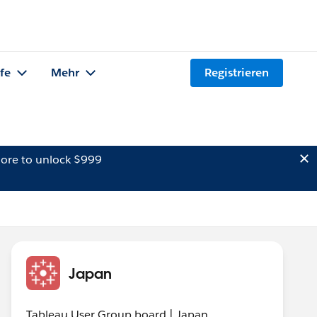
lfe
Mehr
Registrieren
ore to unlock $999
Japan
Tableau User Group board | Japan