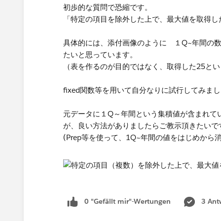
初歩的な質問で恐縮です。
「特定の項目を除外した上で、最大値を取得した
具体的には、添付画像のように １Q~年間の数
たいと思っています。
​（表を作るのが目的ではなく、取得した25と
fixed関数等を用いて自分なりに試行してみま
元データに１Q～年間という集積値が含まれて
が、良い方法がありましたらご教示頂きたいです
(Prep等を使って、1Q~年間の値をはじめか
0 "Gefällt mir"-Wertungen
3 Ant