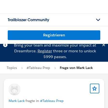
Trailblazer Community
Registrieren
Bring your team and maximize your impact at
Dreamforce.
Register
three or more to unlock
$999 passes.
Topics
#Tableau Prep
Frage von Mark Lack
Mark Lack
fragte in
#Tableau Prep