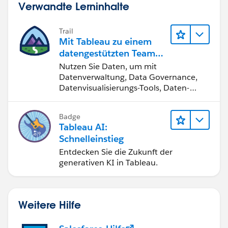
Verwandte Lerninhalte
Trail
Mit Tableau zu einem
datengestützten Team
werden
Nutzen Sie Daten, um mit
Datenverwaltung, Data Governance,
Datenvisualisierungs-Tools, Daten-
Storytelling und Zusammenarbeit
bessere Geschäftsergebnisse zu
Badge
erzielen.
Tableau AI:
Schnelleinstieg
Entdecken Sie die Zukunft der
generativen KI in Tableau.
Weitere Hilfe