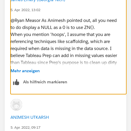
5. Apr. 2022, 13:02
@Ryan Measor​ As Animesh pointed out, all you need
to do display a NULL as a 0 is to use ZN().
When you mention 'hoops', I assume that you are
referencing techniques like scaffolding, which are
required when data is missing in the data source. I
believe Tableau Prep can add in missing values easier
than Tableau since Prep's purpose is to clean up dirty
data whereas Desktop's purpose is to display data.
Mehr anzeigen
Tableau does add some basic cleaning functions into
Als hilfreich markieren
Desktop. You can submit an idea at
Ideas
(tableau.com)
to bring the missing values function
into Tableau.
ANIMESH UTKARSH
5. Apr. 2022, 09:17