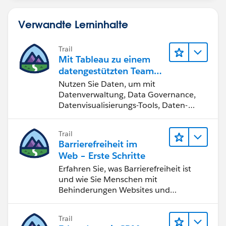
Verwandte Lerninhalte
Trail
Mit Tableau zu einem
datengestützten Team
werden
Nutzen Sie Daten, um mit
Datenverwaltung, Data Governance,
Datenvisualisierungs-Tools, Daten-
Storytelling und Zusammenarbeit
bessere Geschäftsergebnisse zu
Trail
erzielen.
Barrierefreiheit im
Web – Erste Schritte
Erfahren Sie, was Barrierefreiheit ist
und wie Sie Menschen mit
Behinderungen Websites und
Anwendungen zugänglich machen.
Trail