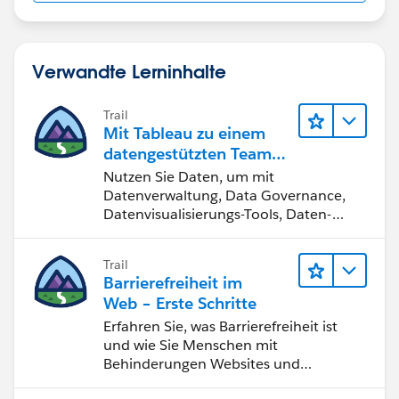
Verwandte Lerninhalte
Trail
Mit Tableau zu einem
datengestützten Team
werden
Nutzen Sie Daten, um mit
Datenverwaltung, Data Governance,
Datenvisualisierungs-Tools, Daten-
Storytelling und Zusammenarbeit
bessere Geschäftsergebnisse zu
Trail
erzielen.
Barrierefreiheit im
Web – Erste Schritte
Erfahren Sie, was Barrierefreiheit ist
und wie Sie Menschen mit
Behinderungen Websites und
Anwendungen zugänglich machen.