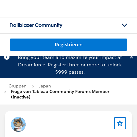
Trailblazer Community
Registrieren
Bring your team and maximize your impact at
Dreamforce.
Register
three or more to unlock
$999 passes.
Gruppen
Japan
Frage von Tableau Community Forums Member
(Inactive)