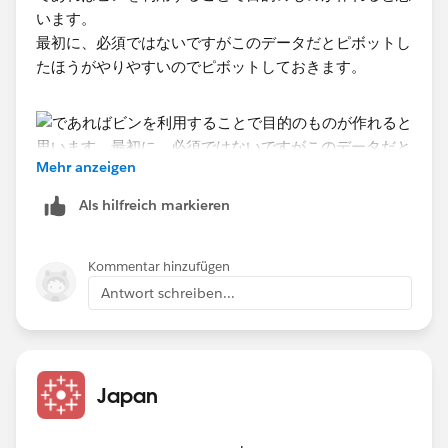
います。
最初に、必須ではないですがこのデータだとピボットし
たほうがやりやすいのでピボットしておきます。
Mehr anzeigen
Als hilfreich markieren
Kommentar hinzufügen
Antwort schreiben...
次にデータペイン上で時間を右クリックし、ビンを作成
します。
Japan
連続メジャーから連続の bin を作成する - Tableau