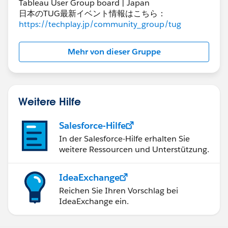
Tableau User Group board | Japan
日本のTUG最新イベント情報はこちら：
このとき、ビンの間隔をパラメータで指定しておくと、
https://techplay.jp/community_group/tug
あとで間隔を50から100や200に変えたりといったこと
がやりやすくなります。
Mehr von dieser Gruppe
あとは​ビンを列に、値は行に入れてABCで色分けを行
い、
Weitere Hilfe
Salesforce-Hilfe
In der Salesforce-Hilfe erhalten Sie
行に入れた値を表計算で累計にすれば
weitere Ressourcen und Unterstützung.
IdeaExchange
指定した間隔ごとの積算の積み上げ棒グラフが作れま
Reichen Sie Ihren Vorschlag bei
IdeaExchange ein.
す。