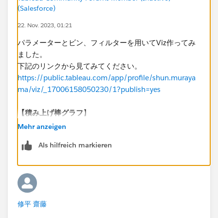
(Salesforce)
22. Nov. 2023, 01:21
パラメーターとビン、フィルターを用いてViz作ってみ
ました。
下記のリンクから見てみてください。​
https://public.tableau.com/app/profile/shun.muraya
ma/viz/_17006158050230/1?publish=yes
【積み上げ棒グラフ
​】
①ビンのパラメータを先に作っておく
Mehr anzeigen
編集時に、許容値を範囲、値の範囲を任意の値に設定
Als hilfreich markieren
②[second]を右クリック→作成→ビン→ビン サイズ→
先程のパラメータを選択
③メジャーバリューを行に入れ、不要なメジャーを除
外する
④色にメジャーネームを入れる
修平 齋藤
【秒範囲の選択】