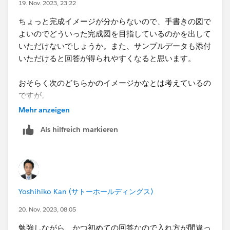
19. Nov. 2023, 23:22
①[second]を右クリックでドラッグしながら、フィル
ちょっと完成イメージが分からないので、手書きの図で
ターに入れる
よいのでどういった完成図を目指しているのかを出して
②全ての値→次へ→値の範囲を選択​
いただけないでしょうか。また、サンプルデータも添付
いただけると回答が得られやすくなると思います。
おそらく次のどちらかのイメージかなとは考えているの
ですが。
Mehr anzeigen
Als hilfreich markieren
Yoshihiko Kan (サトーホールディングス)
20. Nov. 2023, 08:05
勉強しながら、かつ初めての回答なので入れ方が間違っ