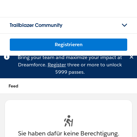
Trailblazer Community
Registrieren
Bring your team and maximize your impact at
Dreamforce.
Register
three or more to unlock
$999 passes.
Feed
Sie haben dafür keine Berechtigung.