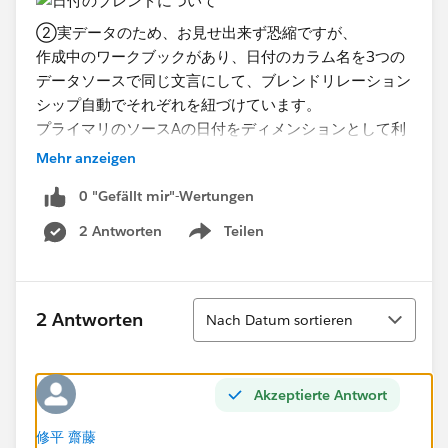
②実データのため、お見せ出来ず恐縮ですが、
作成中のワークブックがあり、日付のカラム名を3つの
データソースで同じ文言にして、ブレンドリレーション
シップ自動でそれぞれを紐づけています。
プライマリのソースAの日付をディメンションとして利
用し、
Mehr anzeigen
ソースA,B,Cそれぞれのメジャーを一つの表に表示しよ
0 "Gefällt mir"-Wertungen
うとしているのですが、
ソースCのデータのみ表示がされません。（空白になり
2 Antworten
Teilen
Show menu
ます）
ソースBと同じ条件なはずなのですが、ソースBのメジ
ャーは表示されます。
Sortieren
2 Antworten
Nach Datum sortieren
ディメンションからソースAの日付を外すと全てのメジ
ャーが表示されます。どのようなケースが考えられます
でしょうか。
ふわっとした質問で恐縮ですが、思いつきで構いません
Akzeptierte Antwort
ので、
修平 齋藤
情報を頂けると助かります。