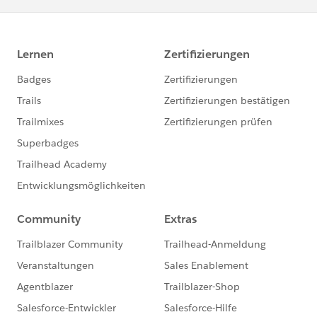
ってしまうためです。
ではAの日付をビューに再配置して年月にすると... 今度
は1月だけが正しく表示され、Cの2月のデータは出てき
ません。これは日付のブレンドリレーションを自動にし
ておくと『ビューの粒度に合わせて自動的にブレンドの
粒度も変える』という調整が働くためで、ここでは日単
位ではなく月単位で集計した後に結合をすることにな
り、Aは1月のデータしか持っていませんからCも1月の
データだけが表示されてCの2月は消えるというわけで
す。