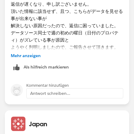
返信が遅くなり、申し訳ございません。
結合の挙動が異なることです。
頂いた情報に該当せず、且つ、こちらがデータを見せる
事が出来ない事が
仮にソースAの日付が{1月1日, 1月2日, 1月3日}のデー
解決しない原因だったので、返信に困っていました。
タを、ソースCの日付が{1月15日, 1月16日, 2月27日}の
データソース同士で週の初めの曜日（日付のプロパテ
データを持ち、両方の日付フィールドが自動でブレンド
ィ）がズレている事が原因と
リレーションを構成されているとします。
ようやく判明しましたので、ご報告させて頂きます。
細かいご指導いつもありがとうございます。
Mehr anzeigen
Als hilfreich markieren
Kommentar hinzufügen
Antwort schreiben...
ここでAをプライマリとし、Aの日付を入れた状態でCの
Japan
値を表示しようとしても出てきません。これはビュー上
に個別の日付があるため日単位で結合しようとしたが、