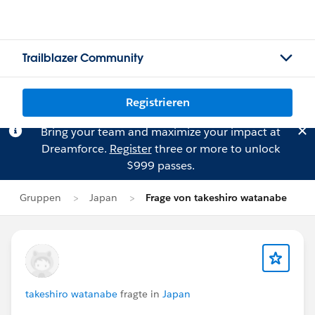
Trailblazer Community
Registrieren
Bring your team and maximize your impact at
Dreamforce.
Register
three or more to unlock
$999 passes.
Gruppen
Japan
Frage von takeshiro watanabe
takeshiro watanabe
fragte in
Japan