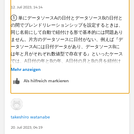
12. Juli 2023, 14:14
① 単にデータソースAの日付とデータソースBの日付と
の間でブレンドリレーションシップを設定するときは、
同じ名前にして自動で紐付ける形で基本的には問題あり
ません。片方のデータソースに日付がない、例えば『デ
ータソースAには日付データがあり、データソースBに
は年と月がそれぞれ数値型で存在する』といったケース
では、A日付の年とBの年、A日付の月とBの月を紐付け
るときにカスタムが必要になります。
Mehr anzeigen
Als hilfreich markieren
② 実際のデータを見てみないと確かなことは言えませ
んが、よくあるパターンをひとつ。データブレンドはプ
ライマリ集計に対してセカンダリ集計を
左外部結合
する
イメージです。プライマリ由来のディメンションに存在
しないメンバーはセカンダリから表示できなくなりま
takeshiro watanabe
す。ここで考慮しなければならないのは、集計後に結合
するため、ビュー上にどのディメンションが配置されて
20. Juli 2023, 04:19
いるかとどのフィールドでリンクされているかによって