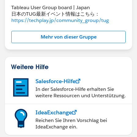
Cには1月1日～1月3日に該当する日付が無く結合できな
Tableau User Group board | Japan
いためです。
日本のTUG最新イベント情報はこちら：
https://techplay.jp/community_group/tug
Mehr von dieser Gruppe
ここでビュー上からAの日付を除去すると、Cの値が表
示されるようになります。これは日付別の集計を行わな
くなり単にACそれぞれの集計値を表示するからです。
データペイン上で自動的に日付のリンクが切れているこ
Weitere Hilfe
とが分かると思います。（SQL的には集計時に
「GROUP BY 日付」を行わなくなったと思ってよいで
Salesforce-Hilfe
す）
In der Salesforce-Hilfe erhalten Sie
weitere Ressourcen und Unterstützung.
ここでデータペインの日付リンクを手動でオンにすると
IdeaExchange
どうなるかというと、Cの値が消えます。ビュー上には
Reichen Sie Ihren Vorschlag bei
日付ディメンションがないものの、リンク指定によって
IdeaExchange ein.
結合前に一旦日付で集計することで結合相手がいなくな