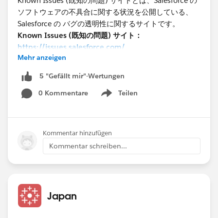
Known Issues (既知の問題) サイトとは、Salesforce の
ソフトウェアの不具合に関する状況を公開している、
Salesforce の バグの透明性に関するサイトです。
Known Issues (既知の問題) サイト：
https://issues.salesforce.com/
Mehr anzeigen
💡サイトでのKnown Issues (既知の問題) での検索方
5 "Gefällt mir"-Wertungen
法
0 Kommentare
Teilen
単語を検索ボックスに入力して検索することや、
Show menu
Tableau Desktop, Tableau Server などのカテゴリごとに
フィルターをかけてKnown Issues (既知の問題) を検索
することが可能です。
Kommentar hinzufügen
Kommentar schreiben...
Japan