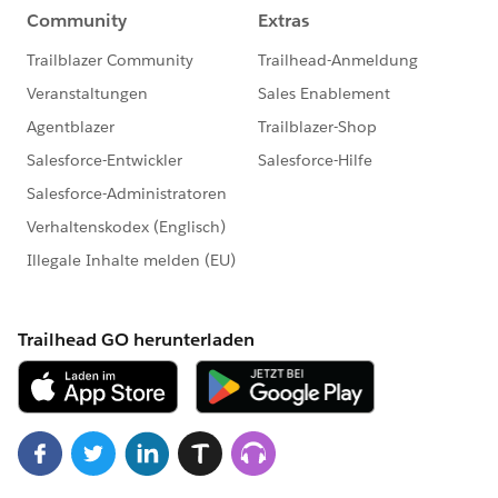
au&
numberOfResults=100
💡各 Known Issues (既知の問題) の記載内容
各 Known Issues (既知の問題) は、基本的に以下の内容
で構成されています。
Created：記事の作成日
Found in Release：問題の発生が確認されたバージ
ョン
Last Updated：記事の更新日
Reference ID：管理番号
Summary：事象の説明
Error Details：エラー内容の詳細
Steps Reproduece：問題事象の再現方法
Workaround ：問題の回避方法