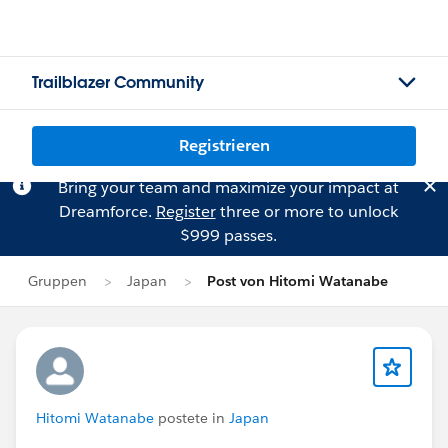
Trailblazer Community
Registrieren
Bring your team and maximize your impact at
Dreamforce.
Register
three or more to unlock
$999 passes.
Gruppen
Japan
Post von Hitomi Watanabe
Hitomi Watanabe
postete in
Japan