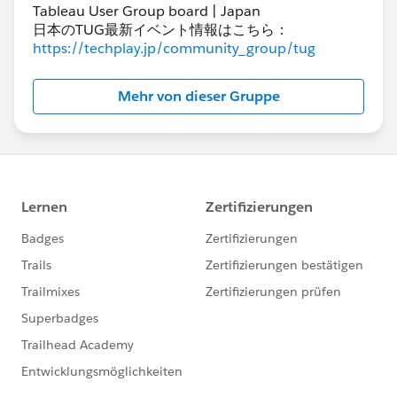
Tableau User Group board | Japan
日本のTUG最新イベント情報はこちら：
Known Issues (既知の問題) サイトの検索方法として、
https://techplay.jp/community_group/tug
検索されたい語句をクエリパラメータとして追加して検
索することも可能です。
Mehr von dieser Gruppe
例えば、[Tableau] というカテゴリーごとに検索したい
場合、以下のような URL で検索することも可能です。
（例）
https://issues.salesforce.com/
#f[sfcategoryfull]=Tabl
eau
また通常、Known Issues (既知の問題) サイトは 10 件
分表示しますが、この件数を 100 件に増やすように検
索することも可能です。
（例）
https://issues.salesforce.com/#f[sfcategoryfull]=Table