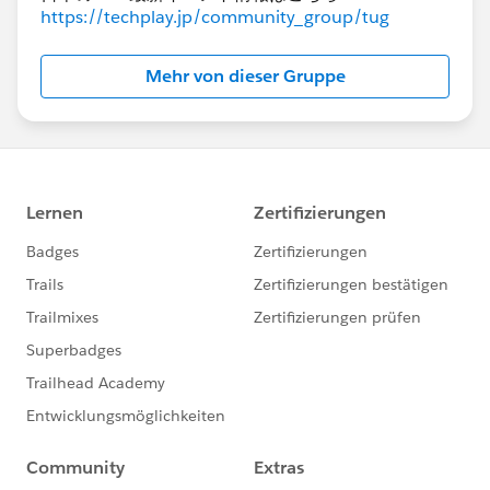
ものの以下表示となってしまう時があり不自然に感じて
https://techplay.jp/community_group/tug
いました。
＞Tableau側が「特定の値が選択された（が結果的に全
Mehr von dieser Gruppe
部が選択されているので"すべて"と表示する）」と認識
している場合に起こるようです。
とのことですので、基本的にフィルタが（すべて）とな
っている場合にこちらのマークが表示されてしまってい
る場合は、グラフには影響ありませんので無視するよう
にしたいと思います。
改めましてご回答ありがとうございました。