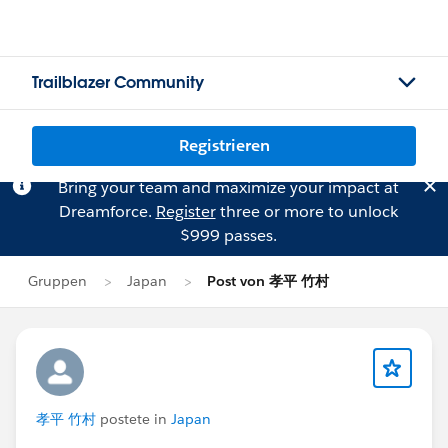
Trailblazer Community
Registrieren
Bring your team and maximize your impact at
Dreamforce.
Register
three or more to unlock
$999 passes.
Gruppen
Japan
Post von 孝平 竹村
孝平 竹村
postete in
Japan