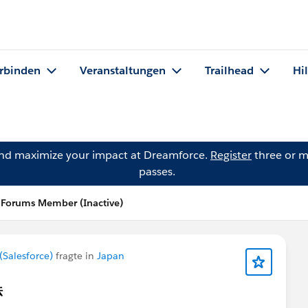
rbinden
Veranstaltungen
Trailhead
Hi
and maximize your impact at Dreamforce.
Register
three or m
passes.
Forums Member (Inactive)
Salesforce)
fragte in
Japan
法