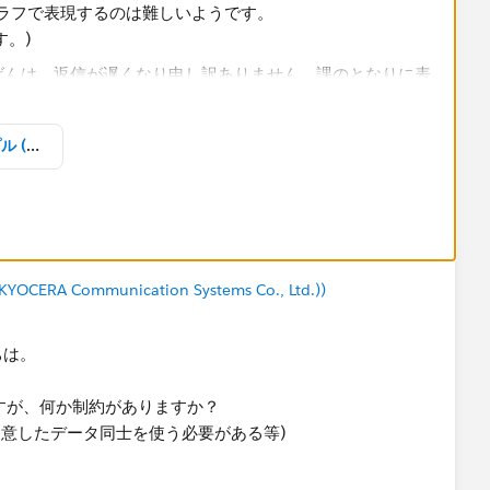
ラフで表現するのは難しいようです。
。)​
組織とユーザの利用に関するサンプル (c0115).twbx
ラメータに置き換えたら、
(KYOCERA Communication Systems Co., Ltd.))
イルサンプル添付）
にちは。
xchange, I would appreciate it if you could choose the best
ますが、何か制約がありますか？
既に用意したデータ同士を使う必要がある等)​
xchange, I would appreciate it if you could choose the best