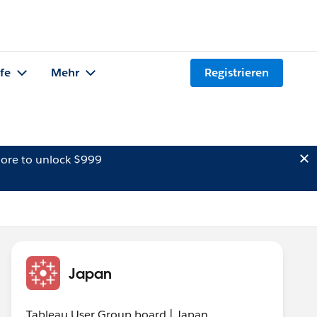
lfe
Mehr
Registrieren
ore to unlock $999
Japan
Tableau User Group board | Japan