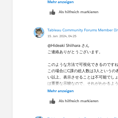
Mehr anzeigen
Als hilfreich markieren
*If you get the best results from this e
Tableau Community Forums Member (Inac
answer or upvote.
15. Jan. 2024, 04:25
@Hideaki Shiihara さん
ご連絡ありがとうございます。
このような方法で可視化できるのです
この場合にC課の総人数は3人というの
い以上、表示させることは不可能でし
は重要な示唆なので、それがわかるよ
Mehr anzeigen
無理を言ってしまい申し訳ございませ
Als hilfreich markieren