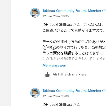
す。
Tableau Community Forums Member (Inac
1番の回答にもある通り、データの前処理
12. Jan. 2024, 10:35
能であれば、ご教授頂けますと幸いで
が、うまく行かず困っております。
@Hideaki Shiihara​ さん、こんばんは。
ご回答頂けるだけでも助かりますので
​データの関連付け方法のご紹介ありが
①や②のやり方で行う場合、当初​想定
ラフの変化を確認する
ことはできずに
になるという認識でよろしいでしょう
Mehr anzeigen
データブレンドを使っていた理由が、
Als hilfreich markieren
なるため、Tableau上で実装したいと
で実現することが難しいということが
変えようかと考えております。こちらに
Tableau Community Forums Member (Inac
12. Jan. 2024, 13:00
@Hideaki Shiihara さん