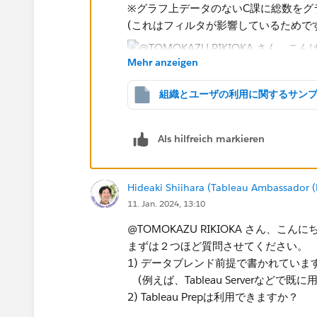
※グラフ上データのないC課に総数をグ
(これはフィルタが影響しているためです
Mehr anzeigen
Als hilfreich markieren
例えば日付の開始終了のフィルタをパ
Hideaki Shiihara (Tableau Ambassador 
以下のような表現は可能です。（ファ
11. Jan. 2024, 13:10
@TOMOKAZU RIKIOKA​ さん、こん
まずは２つほど質問させてください。
*If you get the best results from this e
1) データブレンド前提で書かれてい
answer or upvote.
(例えば、Tableau Serverなどで
*If you get the best results from this e
2) Tableau Prepは利用できますか？
answer or upvote.