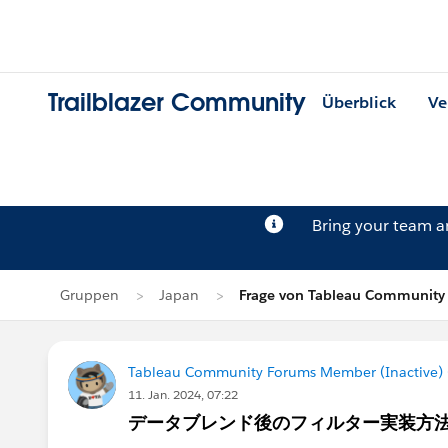
Trailblazer Community
Überblick
Ve
Bring your team 
Gruppen
Japan
Frage von Tableau Community 
Tableau Community Forums Member (Inactive) (
11. Jan. 2024, 07:22
データブレンド後のフィルター実装方