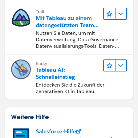
Trail
Mit Tableau zu einem
datengestützten Team
werden
Nutzen Sie Daten, um mit
Datenverwaltung, Data Governance,
Datenvisualisierungs-Tools, Daten-
Storytelling und Zusammenarbeit
bessere Geschäftsergebnisse zu
Badge
erzielen.
Tableau AI:
Schnelleinstieg
Entdecken Sie die Zukunft der
generativen KI in Tableau.
Weitere Hilfe
Salesforce-Hilfe