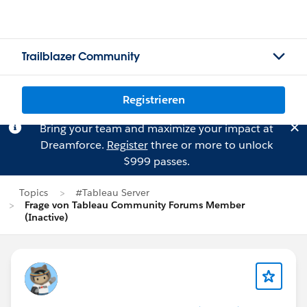
Trailblazer Community
Registrieren
Bring your team and maximize your impact at
Dreamforce.
Register
three or more to unlock
$999 passes.
Topics
#Tableau Server
Frage von Tableau Community Forums Member
(Inactive)