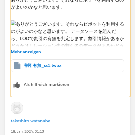
がよいのかなと思います。
Mehr anzeigen
割引有無_ss1.twbx
Als hilfreich markieren
データソースを組んだら、LODで割引の有無を判定しま
す。割引情報があるかどうかはリレーション先の割引名
のデータがあるかどうかで分かります。なお、この式の
takeshiro watanabe
例では真偽値を返すようにしてあり、別名の編集で真に
18. Jan. 2024, 01:13
「割引あり」を、偽に空白を設定しています、