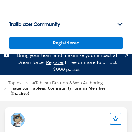
Trailblazer Community
Registrieren
Bring your team and maximize your impact at
Dreamforce.
Register
three or more to unlock
$999 passes.
Topics
#Tableau Desktop & Web Authoring
Frage von Tableau Community Forums Member
(Inactive)