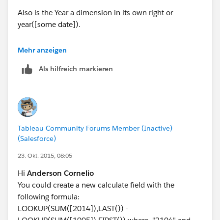
Also is the Year a dimension in its own right or
year([some date]).
Are you able to attach a workbook we could use to
Mehr anzeigen
give you the answer?
Als hilfreich markieren
Tableau Community Forums Member (Inactive)
(Salesforce)
23. Okt. 2015, 08:05
Hi
Anderson Cornelio
You could create a new calculate field with the
following formula:
LOOKUP(SUM([2014]),LAST()) -