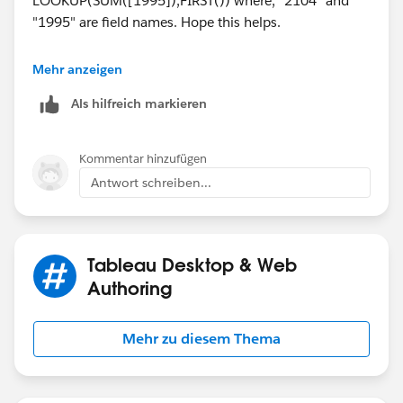
LOOKUP(SUM([1995]),FIRST()) where, "2104" and
"1995" are field names. Hope this helps.
Regards,
Mehr anzeigen
Als hilfreich markieren
Vineeth
Kommentar hinzufügen
Antwort schreiben...
Tableau Desktop & Web
Authoring
Mehr zu diesem Thema