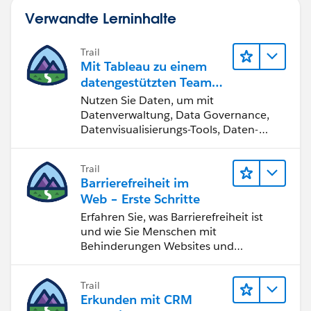
Verwandte Lerninhalte
Trail
Mit Tableau zu einem
datengestützten Team
werden
Nutzen Sie Daten, um mit
Datenverwaltung, Data Governance,
Datenvisualisierungs-Tools, Daten-
Storytelling und Zusammenarbeit
bessere Geschäftsergebnisse zu
Trail
erzielen.
Barrierefreiheit im
Web – Erste Schritte
Erfahren Sie, was Barrierefreiheit ist
und wie Sie Menschen mit
Behinderungen Websites und
Anwendungen zugänglich machen.
Trail
Erkunden mit CRM