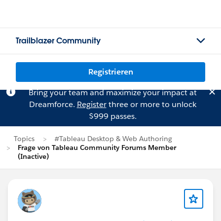
Trailblazer Community
Registrieren
Bring your team and maximize your impact at
Dreamforce.
Register
three or more to unlock
$999 passes.
Topics
#Tableau Desktop & Web Authoring
Frage von Tableau Community Forums Member
(Inactive)