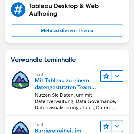
Tableau Desktop & Web
Authoring
Mehr zu diesem Thema
Verwandte Lerninhalte
Trail
Mit Tableau zu einem
datengestützten Team
werden
Nutzen Sie Daten, um mit
Datenverwaltung, Data Governance,
Datenvisualisierungs-Tools, Daten-
Storytelling und Zusammenarbeit
bessere Geschäftsergebnisse zu
Trail
erzielen.
Barrierefreiheit im