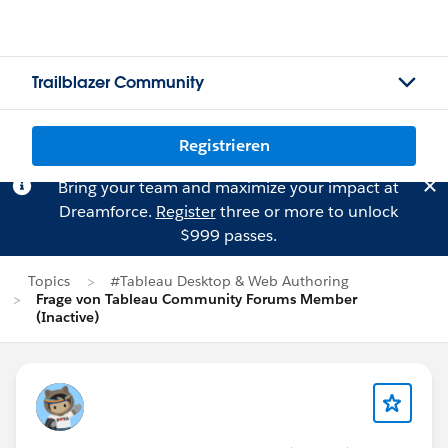
Trailblazer Community
Registrieren
Bring your team and maximize your impact at
Dreamforce.
Register
three or more to unlock
$999 passes.
Topics
#Tableau Desktop & Web Authoring
Frage von Tableau Community Forums Member
(Inactive)