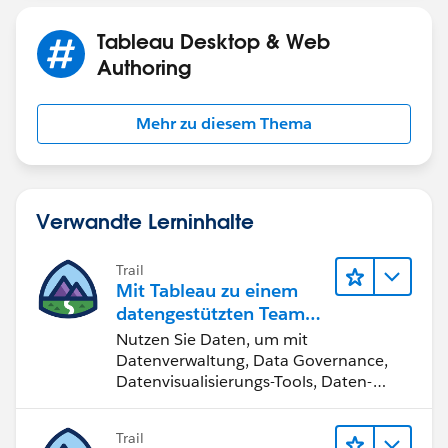
Tableau Desktop & Web
Authoring
Mehr zu diesem Thema
Verwandte Lerninhalte
Trail
Mit Tableau zu einem
datengestützten Team
werden
Nutzen Sie Daten, um mit
Datenverwaltung, Data Governance,
Datenvisualisierungs-Tools, Daten-
Storytelling und Zusammenarbeit
bessere Geschäftsergebnisse zu
Trail
erzielen.