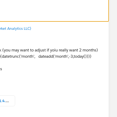
ket Analytics LLC)
ck (you may want to adjust if yoiu really want 2 months)
datetrunc('month', dateadd('month',-3,today())))
ns
Example workbook (1) (2)_v2021.4.twbx