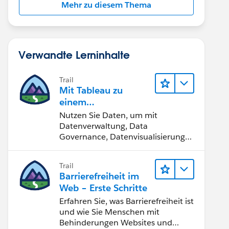
Mehr zu diesem Thema
Verwandte Lerninhalte
Trail
Mit Tableau zu
einem
datengestützten
Nutzen Sie Daten, um mit
Team werden
Datenverwaltung, Data
Governance, Datenvisualisierungs-
Tools, Daten-Storytelling und
Zusammenarbeit bessere
Trail
Geschäftsergebnisse zu erzielen.
Barrierefreiheit im
Web – Erste Schritte
Erfahren Sie, was Barrierefreiheit ist
und wie Sie Menschen mit
Behinderungen Websites und