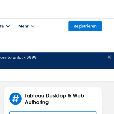
lfe
Mehr
Registrieren
ore to unlock $999
Tableau Desktop & Web
Authoring