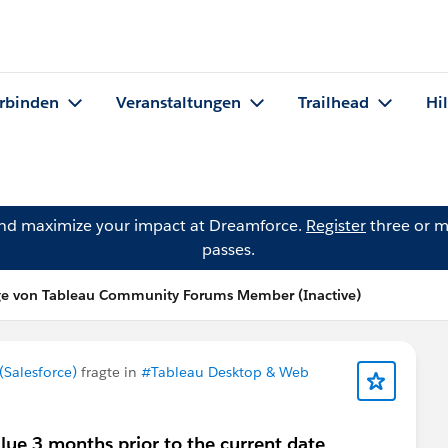
rbinden
Veranstaltungen
Trailhead
Hi
and maximize your impact at Dreamforce.
Register
three or m
passes.
ge von Tableau Community Forums Member (Inactive)
Salesforce)
fragte in
#Tableau Desktop & Web
alue 3 months prior to the current date