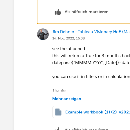
Als hilfreich markieren
Jim Dehner - Tableau Visionary HoF (Mar
14. Nov. 2022, 16:38
see the attached
this will return a True for 3 months ba
dateparse("MMMM YYYY",[Date])=date(
you can use it in filters or in calculatio
Thanks
Jim - Tableau Visionary
Mehr anzeigen
Als hilfreich markieren