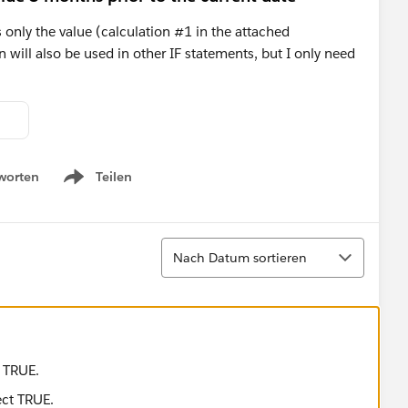
ts only the value (calculation #1 in the attached
will also be used in other IF statements, but I only need
worten
Teilen
Show menu
Sortieren
Nach Datum sortieren
t TRUE.