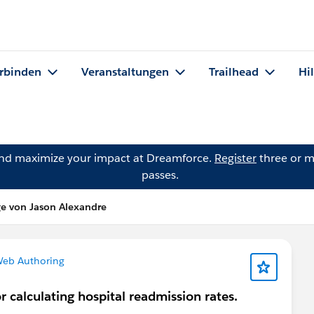
rbinden
Veranstaltungen
Trailhead
Hi
and maximize your impact at Dreamforce.
Register
three or m
passes.
ge von Jason Alexandre
Web Authoring
r calculating hospital readmission rates.