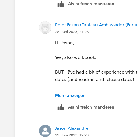
Als hilfreich markieren
Peter Fakan (Tableau Ambassador (For
28. Juni 2023, 21:28
Hi Jason,
Yes, also workbook.
BUT - I've had a bit of experience with 
dates (and readmit and release dates) i
Is a readmission based on the same inju
Mehr anzeigen
admission ? If its the former, please a
Als hilfreich markieren
HTH
Jason Alexandre
Peter
29. Juni 2023, 12:23