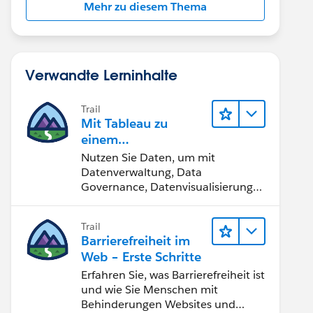
Mehr zu diesem Thema
Verwandte Lerninhalte
Trail
Mit Tableau zu
einem
datengestützten
Nutzen Sie Daten, um mit
Team werden
Datenverwaltung, Data
Governance, Datenvisualisierungs-
Tools, Daten-Storytelling und
Zusammenarbeit bessere
Trail
Geschäftsergebnisse zu erzielen.
Barrierefreiheit im
Web – Erste Schritte
Erfahren Sie, was Barrierefreiheit ist
und wie Sie Menschen mit
Behinderungen Websites und