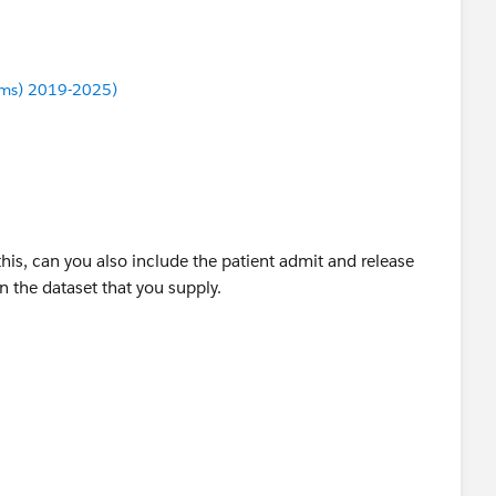
ums) 2019-2025)
this, can you also include the patient admit and release
n the dataset that you supply.
ry, or just a calculation of the time between each
lso include injury codes or whatever you use.