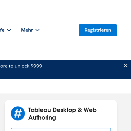
lfe
Mehr
Registrieren
ore to unlock $999
Tableau Desktop & Web
Authoring