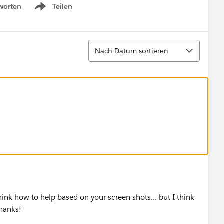
worten
Teilen
Show menu
Sortieren
Nach Datum sortieren
think how to help based on your screen shots... but I think
Thanks!