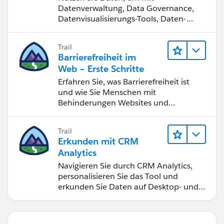
Datenverwaltung, Data Governance,
Datenvisualisierungs-Tools, Daten-
Storytelling und Zusammenarbeit
bessere Geschäftsergebnisse zu
Trail
erzielen.
Barrierefreiheit im
Web – Erste Schritte
Erfahren Sie, was Barrierefreiheit ist
und wie Sie Menschen mit
Behinderungen Websites und
Anwendungen zugänglich machen.
Trail
Erkunden mit CRM
Analytics
Navigieren Sie durch CRM Analytics,
personalisieren Sie das Tool und
erkunden Sie Daten auf Desktop- und
Mobilgeräten.