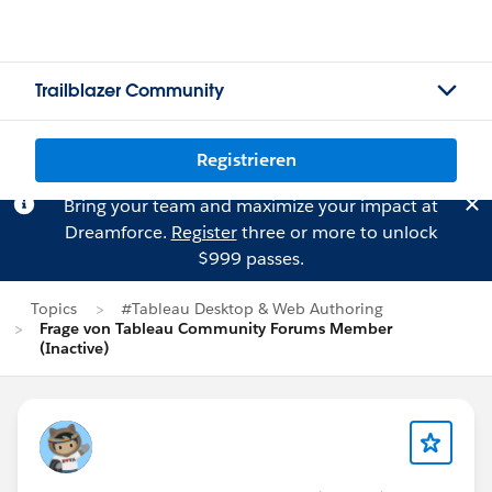
Trailblazer Community
Registrieren
Bring your team and maximize your impact at
Dreamforce.
Register
three or more to unlock
$999 passes.
Topics
#Tableau Desktop & Web Authoring
Frage von Tableau Community Forums Member
(Inactive)